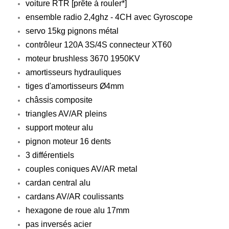
voiture RTR [prête à rouler*]
ensemble radio 2,4ghz - 4CH avec Gyroscope
servo 15kg pignons métal
contrôleur 120A 3S/4S connecteur XT60
moteur brushless 3670 1950KV
amortisseurs hydrauliques
tiges d'amortisseurs
Ø4mm
châssis composite
triangles AV/AR pleins
support moteur alu
pignon moteur 16 dents
3 différentiels
couples coniques AV/AR metal
cardan central alu
cardans AV/AR coulissants
hexagone de roue alu 17mm
pas inversés acier