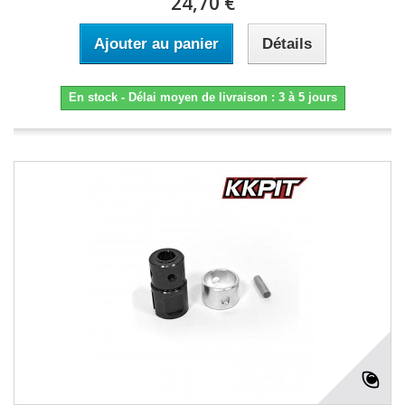
24,70 €
Ajouter au panier
Détails
En stock - Délai moyen de livraison : 3 à 5 jours