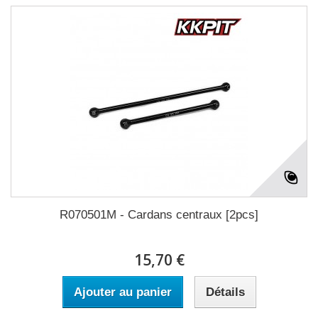
R070501M - Cardans centraux [2pcs]
15,70 €
Ajouter au panier
Détails