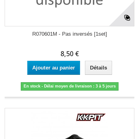
R070601M - Pas inversés [1set]
8,50 €
Ajouter au panier
Détails
En stock - Délai moyen de livraison : 3 à 5 jours