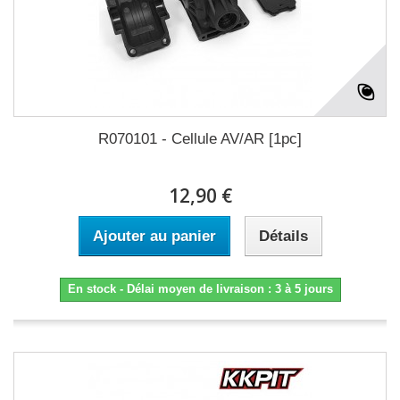
R070101 - Cellule AV/AR [1pc]
12,90 €
Ajouter au panier
Détails
En stock - Délai moyen de livraison : 3 à 5 jours