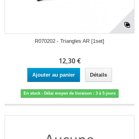
R070202 - Triangles AR [1set]
12,30 €
Ajouter au panier
Détails
En stock - Délai moyen de livraison : 3 à 5 jours