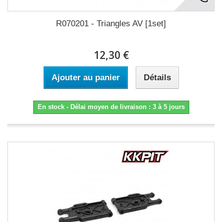
R070201 - Triangles AV [1set]
12,30 €
Ajouter au panier
Détails
En stock - Délai moyen de livraison : 3 à 5 jours