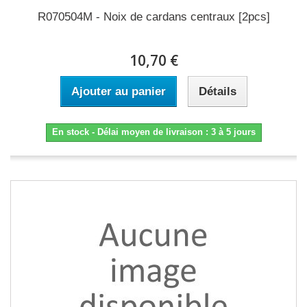
R070504M - Noix de cardans centraux [2pcs]
10,70 €
Ajouter au panier
Détails
En stock - Délai moyen de livraison : 3 à 5 jours