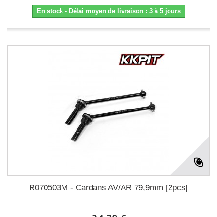
En stock - Délai moyen de livraison : 3 à 5 jours
R070503M - Cardans AV/AR 79,9mm [2pcs]