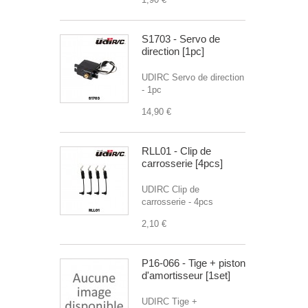
S1703 - Servo de
direction [1pc]
UDIRC Servo de direction
- 1pc
14,90 €
RLL01 - Clip de
carrosserie [4pcs]
UDIRC Clip de
carrosserie - 4pcs
2,10 €
P16-066 - Tige + piston
d'amortisseur [1set]
UDIRC Tige +