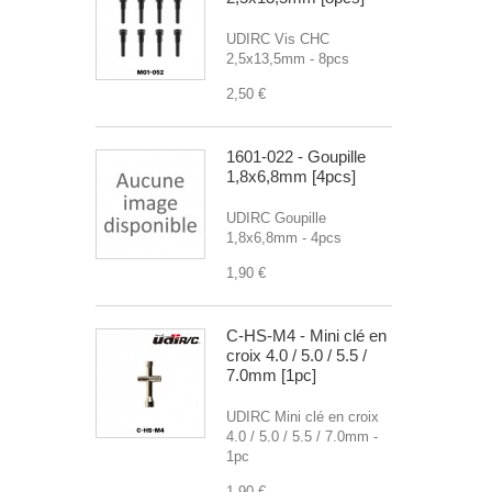
UDIRC Vis CHC
2,5x13,5mm - 8pcs
2,50 €
1601-022 - Goupille
1,8x6,8mm [4pcs]
UDIRC Goupille
1,8x6,8mm - 4pcs
1,90 €
C-HS-M4 - Mini clé en
croix 4.0 / 5.0 / 5.5 /
7.0mm [1pc]
UDIRC Mini clé en croix
4.0 / 5.0 / 5.5 / 7.0mm -
1pc
1,90 €