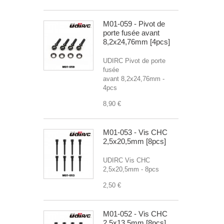
M01-059 - Pivot de
porte fusée avant
8,2x24,76mm [4pcs]
UDIRC Pivot de porte
fusée
avant 8,2x24,76mm -
4pcs
8,90 €
M01-053 - Vis CHC
2,5x20,5mm [8pcs]
UDIRC Vis CHC
2,5x20,5mm - 8pcs
2,50 €
M01-052 - Vis CHC
2,5x13,5mm [8pcs]