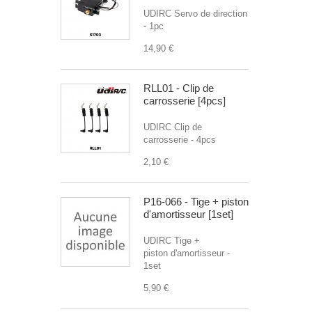
UDIRC Servo de direction
- 1pc
14,90 €
RLL01 - Clip de
carrosserie [4pcs]
UDIRC Clip de
carrosserie - 4pcs
2,10 €
P16-066 - Tige + piston
d'amortisseur [1set]
UDIRC Tige +
piston d'amortisseur -
1set
5,90 €