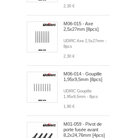
2,30 €
M06-015 - Axe
2,5x27mm [8pcs]
UDIRC Axe 2,5x27mm -
8pcs
2,30 €
M06-014 - Goupille
1,95x9,5mm [8pcs]
UDIRC Goupille
1,95x9,5mm - 8pcs
1,90 €
M01-059 - Pivot de
porte fusée avant
8,2x24,76mm [4pcs]