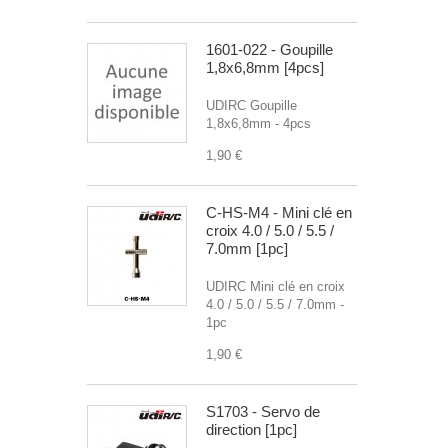
1601-022 - Goupille
1,8x6,8mm [4pcs]
UDIRC Goupille
1,8x6,8mm - 4pcs
1,90 €
C-HS-M4 - Mini clé en
croix 4.0 / 5.0 / 5.5 /
7.0mm [1pc]
UDIRC Mini clé en croix
4.0 / 5.0 / 5.5 / 7.0mm -
1pc
1,90 €
S1703 - Servo de
direction [1pc]