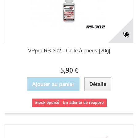
VPpro RS-302 - Colle à pneus [20g]
5,90 €
Ajouter au panier
Détails
Stock épuisé - En attente de réappro