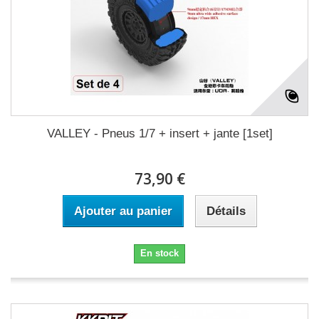
VALLEY - Pneus 1/7 + insert + jante [1set]
73,90 €
Ajouter au panier
Détails
En stock